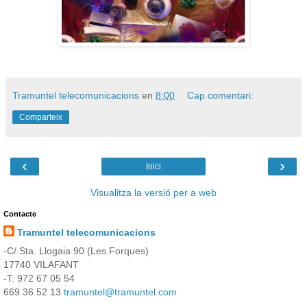
Tramuntel telecomunicacions
en
8:00
Cap comentari:
Comparteix
‹
›
Inici
Visualitza la versió per a web
Contacte
Tramuntel telecomunicacions
-C/ Sta. Llogaia 90 (Les Forques)
17740 VILAFANT
-T: 972 67 05 54
669 36 52 13
tramuntel@tramuntel.com