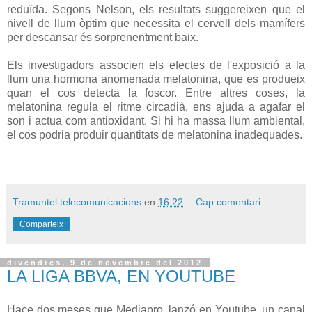
reduïda
.
Segons
Nelson
,
els
resultats
suggereixen
que el
nivell
de llum
òptim que
necessita el
cervell
dels
mamífers
per descansar
és
sorprenentment
baix.
Els
investigadors
associen
els
efectes
de l'exposició a
la
llum una
hormona anomenada
melatonina
,
que
es
produeix
quan
el cos
detecta
la foscor
.
Entre altres
coses
,
la
melatonina
regula
el ritme
circadià
,
ens
ajuda a
agafar el
son
i
actua
com
antioxidant
.
Si
hi ha massa
llum
ambiental
,
el
cos
podria
produir
quantitats
de melatonina
inadequades
.
Tramuntel telecomunicacions
en
16:22
Cap comentari:
Comparteix
divendres, 9 de novembre del 2012
LA LIGA BBVA, EN YOUTUBE
Hace dos meses que Mediapro, lanzó en Youtube, un canal