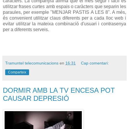
caràcters
.
La companyia
afirma
que el més
segur
i
fàcil
és
utilitzar
frases
curtes
amb
espais
o
caràcters que
separin
les
paraules
,
per
exemple "
MENJAR PASTIS A LES 8
"
.
A més
,
és
convenient
utilitzar
claus
diferents
per a cada
lloc web
i
evitar
utilitzar
la
mateixa
combinació
d'
usuari
i
contrasenya
per a diferents
serveis
.
Tramuntel telecomunicacions
en
16:31
Cap comentari:
Comparteix
DORMIR AMB LA TV ENCESA POT
CAUSAR DEPRESIÓ