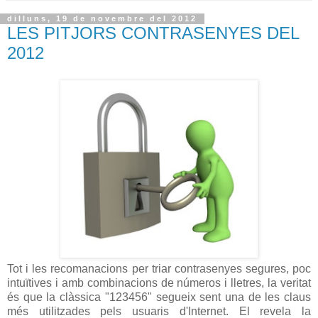
dilluns, 19 de novembre del 2012
LES PITJORS CONTRASENYES DEL
2012
Tot i
les
recomanacions
per
triar
contrasenyes
segures
,
poc
intuïtives
i
amb
combinacions
de números
i
lletres
,
la veritat
és que
la clàssica
"
123456"
segueix
sent una de
les
claus
més
utilitzades
pels
usuaris
d'Internet
.
El
revela
la