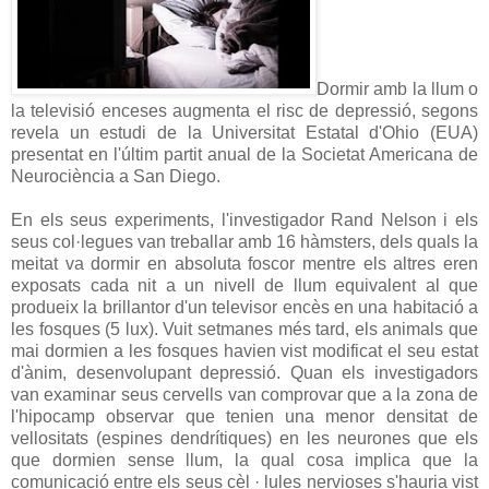
Dormir
amb
la
llum
o
la televisió
enceses
augmenta
el risc
de depressió
,
segons
revela
un estudi de la
Universitat Estatal
d'Ohio
(
EUA)
presentat
en l'últim partit
anual
de la Societat
Americana
de
Neurociència
a San
Diego
.
En els seus
experiments
,
l'investigador
Rand
Nelson
i els
seus
col·legues
van treballar
amb 16
hàmsters
,
dels
quals
la
meitat
va dormir
en absoluta
foscor
mentre els
altres
eren
exposats
cada nit
a
un nivell
de llum
equivalent al que
produeix
la brillantor
d'un televisor
encès en una
habitació
a
les fosques
(5
lux
).
Vuit
setmanes
més
tard
,
els
animals que
mai
dormien
a les fosques
havien
vist
modificat el seu
estat
d'ànim
,
desenvolupant
depressió
.
Quan els
investigadors
van examinar
seus cervells
van comprovar
que a la zona
de
l'hipocamp
observar que
tenien
una menor
densitat
de
vellositats
(
espines
dendrítiques
)
en
les
neurones
que els
que
dormien
sense
llum
,
la qual cosa implica
que la
comunicació
entre els seus
cèl · lules
nervioses
s'hauria
vist