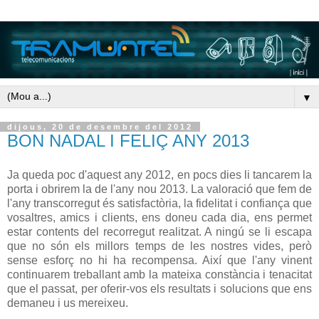
▼
dijous, 20 de desembre del 2012
BON NADAL I FELIÇ ANY 2013
Ja
queda
poc
d'aquest
any 2012
,
en pocs
dies
li
tancarem
la
porta
i
obrirem
la de l'any
nou
2013.
La valoració que
fem
de
l'any
transcorregut
és
satisfactòria
,
la fidelitat
i
confiança
que
vosaltres
,
amics
i
clients
,
ens
doneu
cada
dia
,
ens
permet
estar
contents
del recorregut realitzat
.
A ningú se
li escapa
que
no
són
els
millors
temps
de les nostres
vides
,
però
sense
esforç
no
hi ha recompensa
.
Així
que l'any vinent
continuarem
treballant
amb
la
mateixa
constància
i
tenacitat
que
el passat
,
per
oferir-vos els
resultats
i
solucions
que
ens
demaneu
i
us
mereixeu
.