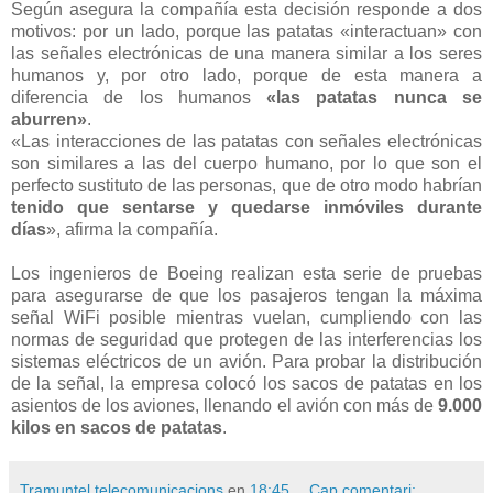
Según asegura la compañía esta decisión responde a dos
motivos: por un lado, porque las patatas «interactuan» con
las señales electrónicas de una manera similar a los seres
humanos y, por otro lado, porque de esta manera a
diferencia de los humanos
«las patatas nunca se
aburren»
.
«Las interacciones de las patatas con señales electrónicas
son similares a las del cuerpo humano, por lo que son el
perfecto sustituto de las personas, que de otro modo habrían
tenido que sentarse y quedarse inmóviles durante
días
», afirma la compañía.
Los ingenieros de Boeing realizan esta serie de pruebas
para asegurarse de que los pasajeros tengan la máxima
señal WiFi posible mientras vuelan, cumpliendo con las
normas de seguridad que protegen de las interferencias los
sistemas eléctricos de un avión. Para probar la distribución
de la señal, la empresa colocó los sacos de patatas en los
asientos de los aviones, llenando el avión con más de
9.000
kilos en sacos de patatas
.
Tramuntel telecomunicacions
en
18:45
Cap comentari: