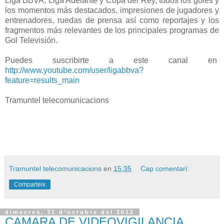
Liga BBVA, Liga Adelante y Copa del Rey, todos los goles y
los momentos más destacados, impresiones de jugadores y
entrenadores, ruedas de prensa así como reportajes y los
fragmentos más relevantes de los principales programas de
Gol Televisión.
Puedes suscribirte a este canal en
http://www.youtube.com/user/ligabbva?
feature=results_main
Tramuntel telecomunicacions
Tramuntel telecomunicacions
en
15:35
Cap comentari:
Comparteix
dimecres, 31 d’octubre del 2012
CAMARA DE VIDEOVIGILANCIA