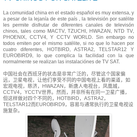
La comunidad china en el estado español es muy extensa, y
a pesar de la lejanía de este país , la televisión por satélite
les permite disfrutar de diferentes canales de televisón
chinos, tales como MACTV, TZUCHI, HWAZAN, NTD TV,
PHOENIX, CCTV4, Y CCTV WORLD. Sin embargo no
todos emiten por el mismo satélite, si no que lo hacen por
cuatro diferentes, HOTBIRD, ASTRA2, TELSTAR12 Y
EUROBIRD9, lo que complica la facilidad con la que
normalmente se realizan las instalaciónes de TV SAT.
中国社会在西班牙的状态是非常广泛的，尽管这个国家偏
远，卫星电视，让他们享受不同的中国电视上看的渠道，如
宏观电视，慈济，HWAZAN，新唐人电视台，凤凰城，
CCTV4，YCCTV世界。然而，并非所有在同一卫星广播，
但这样做对四个不同的，HOTBIRD，ASTRA2，
TELSTAR12而EUROBIRD9，容易与通常执行的卫星电视设
施复杂。