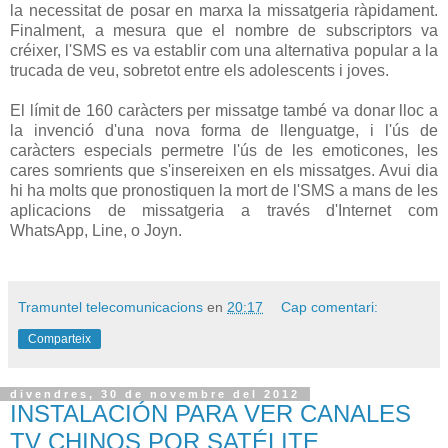
la
necessitat
de posar en
marxa
la missatgeria
ràpidament
.
Finalment
,
a
mesura
que el nombre
de subscriptors
va
créixer
,
l'SMS
es va establir
com
una alternativa
popular
a
la
trucada de veu
,
sobretot entre
els
adolescents
i
joves
.
El límit
de 160
caràcters
per
missatge
també va donar
lloc
a
la invenció
d'una
nova
forma de llenguatge
,
i
l'ús
de
caràcters
especials
permetre
l'ús
de les emoticones
,
les
cares
somrients
que s'insereixen en
els
missatges
.
Avui
dia
hi ha
molts que
pronostiquen
la mort
de l'SMS
a mans
de
les
aplicacions
de missatgeria
a través d'Internet
com
WhatsApp
,
Line
,
o
Joyn.
Tramuntel telecomunicacions
en
20:17
Cap comentari:
Comparteix
divendres, 30 de novembre del 2012
INSTALACIÓN PARA VER CANALES
TV CHINOS POR SATÉLITE