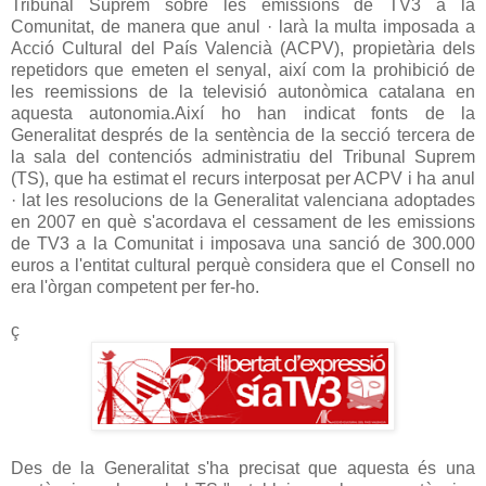
Tribunal Suprem sobre les emissions de TV3 a la
Comunitat, de manera que anul · larà la multa imposada a
Acció Cultural del País Valencià (ACPV), propietària dels
repetidors que emeten el senyal, així com la prohibició
de
les reemissions de la televisió autonòmica catalana en
aquesta autonomia.
Així ho han indicat fonts de la
Generalitat després de la sentència de la secció tercera de
la sala del contenciós administratiu del Tribunal Suprem
(TS), que ha estimat el recurs interposat per ACPV i ha anul
· lat les resolucions de la Generalitat valenciana adoptades
en
2007 en què s'acordava el cessament de les emissions
de TV3 a la Comunitat i imposava una sanció de 300.000
euros a l'entitat cultural perquè considera que el Consell no
era l'òrgan competent per fer-ho.
ç
Des de la Generalitat s'ha precisat que aquesta és una