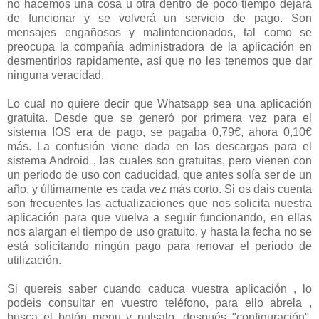
no hacemos una cosa u otra dentro de poco tiempo dejará
de funcionar y se volverá un servicio de pago. Son
mensajes engañosos y malintencionados, tal como se
preocupa la compañía administradora de la aplicación en
desmentirlos rapidamente, así que no les tenemos que dar
ninguna veracidad.
Lo cual no quiere decir que Whatsapp sea una aplicación
gratuita. Desde que se generó por primera vez para el
sistema IOS era de pago, se pagaba 0,79€, ahora 0,10€
más. La confusión viene dada en las descargas para el
sistema Android , las cuales son gratuitas, pero vienen con
un periodo de uso con caducidad, que antes solía ser de un
año, y últimamente es cada vez más corto. Si os dais cuenta
son frecuentes las actualizaciones que nos solicita nuestra
aplicación para que vuelva a seguir funcionando, en ellas
nos alargan el tiempo de uso gratuito, y hasta la fecha no se
está solicitando ningún pago para renovar el periodo de
utilización.
Si quereis saber cuando caduca vuestra aplicación , lo
podeis consultar en vuestro teléfono, para ello abrela ,
busca el botón menu y pulsalo, después "configuración",