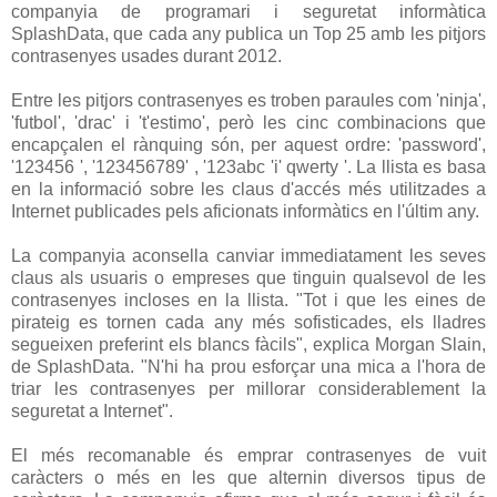
companyia
de programari
i
seguretat
informàtica
SplashData
,
que cada
any
publica un
Top
25 amb
les
pitjors
contrasenyes
usades
durant
2012.
Entre
les
pitjors
contrasenyes
es
troben
paraules
com
'
ninja
'
,
'
futbol
'
,
'
drac
'
i
'
t'estimo'
,
però
les cinc
combinacions que
encapçalen el
rànquing
són
,
per
aquest ordre
:
'
password
'
,
'123456
'
,
'123456789
'
,
'123abc
'
i
'
qwerty
'
.
La llista
es basa
en la informació
sobre
les
claus
d'accés
més
utilitzades
a
Internet
publicades
pels
aficionats
informàtics
en l'últim
any
.
La companyia
aconsella
canviar
immediatament
les seves
claus
als
usuaris
o
empreses
que tinguin
qualsevol de
les
contrasenyes
incloses
en
la llista
.
"
Tot i que
les
eines de
pirateig
es
tornen
cada
any
més
sofisticades
,
els
lladres
segueixen
preferint
els
blancs
fàcils
"
,
explica
Morgan
Slain
,
de
SplashData
.
"
N'hi ha prou
esforçar
una mica a
l'hora
de
triar
les
contrasenyes
per
millorar
considerablement la
seguretat
a Internet
"
.
El més
recomanable
és
emprar
contrasenyes
de vuit
caràcters
o
més
en
les
que alternin
diversos tipus
de