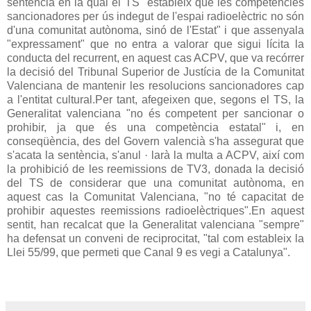
sentència en la qual el TS "estableix que les competències
sancionadores per ús indegut de l'espai radioelèctric no són
d'una comunitat autònoma, sinó de l'Estat" i que assenyala
"expressament" que no entra a valorar
que sigui lícita la
conducta del recurrent, en aquest cas ACPV, que va recórrer
la decisió del Tribunal Superior de Justícia de la Comunitat
Valenciana de mantenir les resolucions sancionadores cap
a l'entitat cultural.
Per tant, afegeixen que, segons el TS, la
Generalitat valenciana "no és competent per sancionar o
prohibir, ja que és una competència estatal" i, en
conseqüència, des del Govern valencià s'ha assegurat que
s'acata la sentència, s'anul · larà la
multa a ACPV, així com
la prohibició de les reemissions de TV3, donada la decisió
del TS de considerar que una comunitat autònoma, en
aquest cas la Comunitat Valenciana, "no té capacitat de
prohibir aquestes reemissions radioelèctriques".
En aquest
sentit, han recalcat que la Generalitat valenciana "sempre"
ha defensat un conveni de reciprocitat, "tal com estableix la
Llei 55/99, que permeti que Canal 9 es vegi a Catalunya".