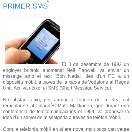
PRIMER SMS
El 3 de desembre
de 1992 un
enginyer
britànic
anomenat
Neil
Papwell
,
va enviar un
missatge
amb
el
text
"
Bon Nadal
"
des d'un
PC a un
dispositiu
mòbil
,
a traves de
la
xarxa
de Vodafone al
Regne
Unit
.
Així va néixer el
SMS
(
Short
Message
Service
)
.
No obstant això
,
per arribar
a l'origen
de la idea
cal
remuntar-se al
finlandès
Matti
Makkonen
, que
durant una
conferència
de telecomunicacions
el 1984
,
va proposar
la
idea d'un
servei
de missatgeria
a
través
de telèfon
mòbil
.
Com
la telefonia
mòbil
en si
era nova
,
molt
pocs
van veure