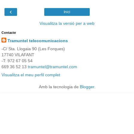
‹
Inici
Visualitza la versió per a web
Contacte
Tramuntel telecomunicacions
-C/ Sta. Llogaia 90 (Les Forques)
17740 VILAFANT
-T: 972 67 05 54
669 36 52 13
tramuntel@tramuntel.com
Visualitza el meu perfil complet
Amb la tecnologia de
Blogger
.