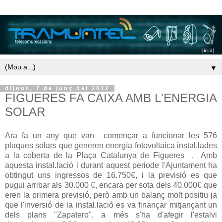
▼
dijous, 7 de juny del 2012
FIGUERES FA CAIXA AMB L'ENERGIA
SOLAR
Ara fa un any que van començar a funcionar les 576
plaques solars que generen energía fotovoltaica instal.lades
a la coberta de la Plaça Catalunya de Figueres . Amb
aquesta instal.lació i durant aquest periode l'Ajuntament ha
obtingut uns ingressos de 16.750€, i la previsió es que
pugui arribar als 30.000 €, encara per sota dels 40.000€ que
eren la primera previsió, però amb un balanç molt positiu ja
que l'inversió de la instal.lació es va finançar mitjançant un
dels plans "Zapatero", a més s'ha d'afegir l'estalvi