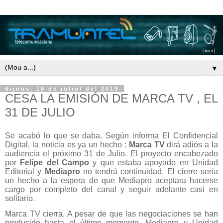
▼
dijous, 18 de juliol del 2013
CESA LA EMISIÓN DE MARCA TV , EL
31 DE JULIO
Se acabó lo que se daba. Según informa El Confidencial
Digital, la noticia es ya un hecho :
Marca TV
dirá adiós a la
audiencia el próximo 31 de Julio. El proyecto encabezado
por
Felipe del Campo
y que estaba apoyado en Unidad
Editorial y
Mediapro
no tendrá continuidad. El cierre sería
un hecho a la espera de que Mediapro aceptara hacerse
cargo por completo del canal y seguir adelante casi en
solitario.
Marca TV cierra. A pesar de que las negociaciones se han
producido hasta el último momento, Mediapro y Unidad